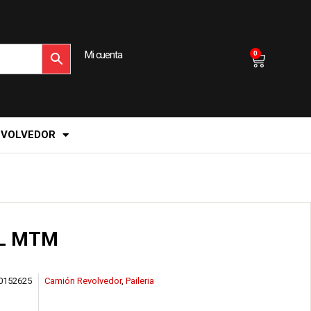
Mi cuenta
0
EVOLVEDOR
L MTM
0152625
Camión Revolvedor
,
Paileria