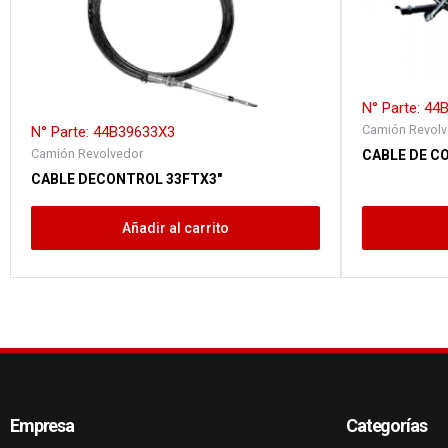
N° Parte: 4
Camión Revolv
N° Parte: 44B39633X3
Camión Revolvedor
CABLE DE CO
CABLE DECONTROL 33FTX3″
Añadir al carrito
Empresa
Categorías