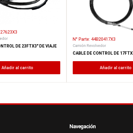
4B27623X3
edor
N° Parte: 44B20417X3
Camión Revolvedor
NTROL DE 23FTX3″ DE VIAJE
CABLE DE CONTROL DE 17FTX3
Añadir al carrito
Añadir al carrito
Navegación