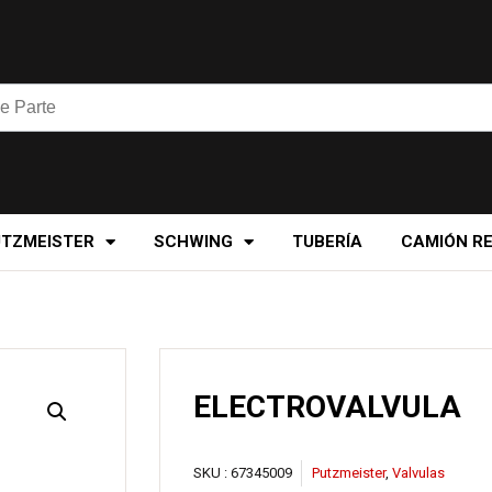
UTZMEISTER
SCHWING
TUBERÍA
CAMIÓN R
ELECTROVALVULA
SKU :
67345009
Putzmeister
,
Valvulas