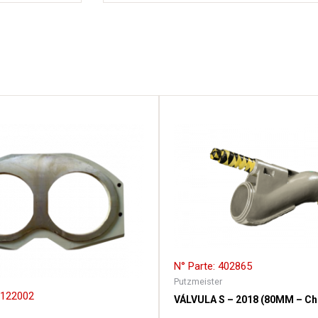
N° Parte: 402865
Putzmeister
1122002
VÁLVULA S – 2018 (80MM – Ch