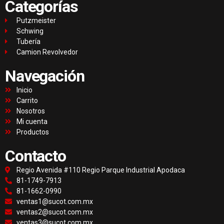
Categorías
Putzmeister
Schwing
Tubería
Camion Revolvedor
Navegación
Inicio
Carrito
Nosotros
Mi cuenta
Productos
Contacto
Regio Avenida #110 Regio Parque Industrial Apodaca
81-1749-7913
81-1662-0990
ventas1@sucot.com.mx
ventas2@sucot.com.mx
ventas3@sucot.com.mx