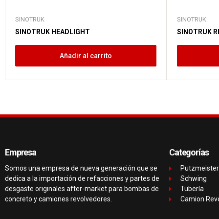
SINOTRUK
SINOTRUK
SINOTRUK HEADLIGHT
SINOTRUK R
Añadir al carrito
Empresa
Categorías
Somos una empresa de nueva generación que se
Putzmeister
dedica a la importación de refacciones y partes de
Schwing
desgaste originales after-market para bombas de
Tubería
concreto y camiones revolvedores.
Camion Rev