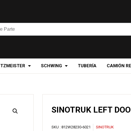
UTZMEISTER
SCHWING
TUBERÍA
CAMIÓN R
SINOTRUK LEFT DO
SKU :
812W28230-6021
SINOTRUK