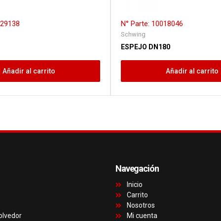
029138
N° Parte: 10018046
Schwing
ESPEJO DN180
Añadir al carrito
Añadir al carrito
Navegación
Inicio
Carrito
Nosotros
olvedor
Mi cuenta