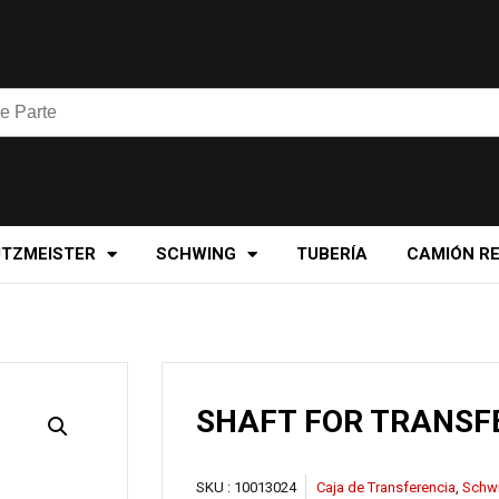
UTZMEISTER
SCHWING
TUBERÍA
CAMIÓN R
SHAFT FOR TRANSF
SKU :
10013024
Caja de Transferencia
,
Schw