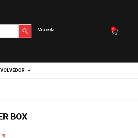
Mi cuenta
0
EVOLVEDOR
ER BOX
ing