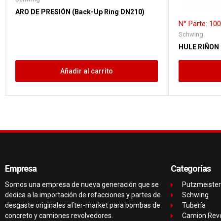
ARO DE PRESIÓN (Back-Up Ring DN210)
N° Parte: 10
Schwing
HULE RIÑON
Añadir al carrito
Empresa
Categorías
Somos una empresa de nueva generación que se
Putzmeister
dedica a la importación de refacciones y partes de
Schwing
desgaste originales after-market para bombas de
Tubería
concreto y camiones revolvedores.
Camion Rev