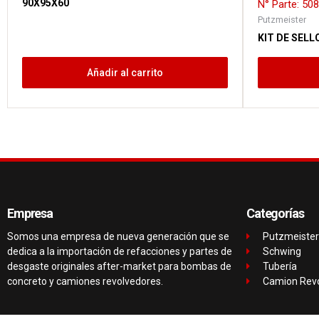
90X95X60
N° Parte: 5
Putzmeister
KIT DE SELL
Añadir al carrito
Empresa
Categorías
Somos una empresa de nueva generación que se
Putzmeister
dedica a la importación de refacciones y partes de
Schwing
desgaste originales after-market para bombas de
Tubería
concreto y camiones revolvedores.
Camion Rev