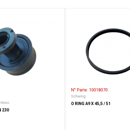
N° Parte: 10018070
Schwing
ombeo
O RING A9 X 45,5 / 51
 230