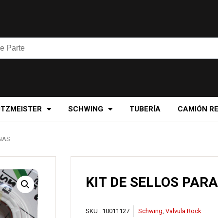
UTZMEISTER
SCHWING
TUBERÍA
CAMIÓN R
NAS
KIT DE SELLOS PAR
SKU :
10011127
Schwing
,
Valvula Rock