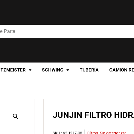
UTZMEISTER
SCHWING
TUBERÍA
CAMIÓN R
JUNJIN FILTRO HID
SKU :
V2.1217-08
Filtros
,
Sin categorizar