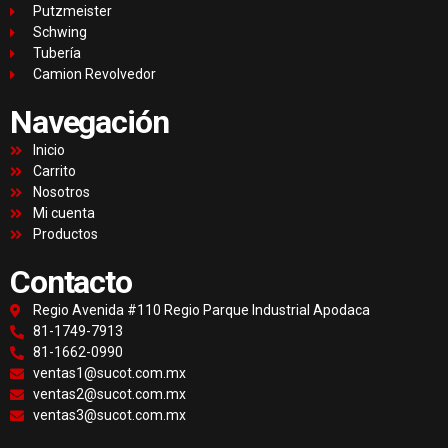
Putzmeister
Schwing
Tubería
Camion Revolvedor
Navegación
Inicio
Carrito
Nosotros
Mi cuenta
Productos
Contacto
Regio Avenida #110 Regio Parque Industrial Apodaca
81-1749-7913
81-1662-0990
ventas1@sucot.com.mx
ventas2@sucot.com.mx
ventas3@sucot.com.mx