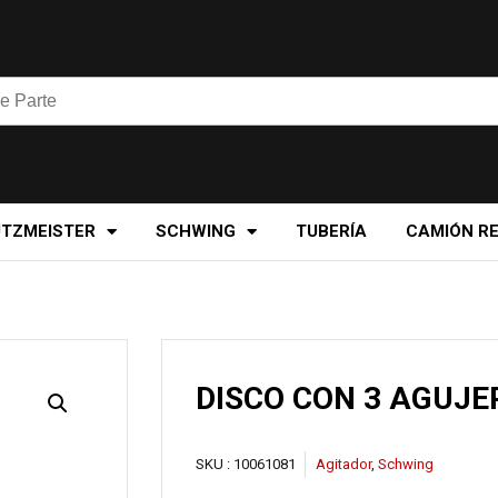
UTZMEISTER
SCHWING
TUBERÍA
CAMIÓN R
DISCO CON 3 AGUJE
SKU :
10061081
Agitador
,
Schwing