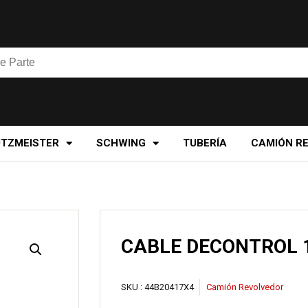
UTZMEISTER
SCHWING
TUBERÍA
CAMIÓN R
CABLE DECONTROL 
SKU :
44B20417X4
Camión Revolvedor