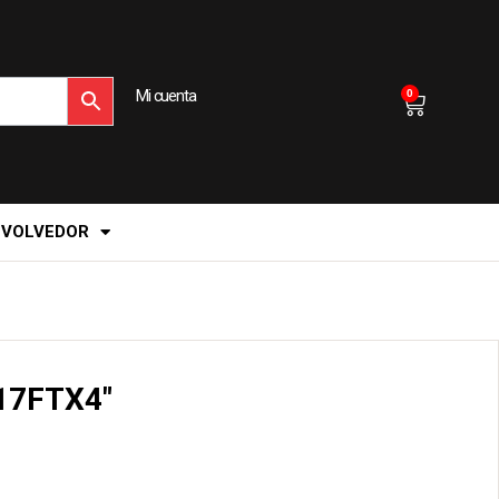
Mi cuenta
0
EVOLVEDOR
17FTX4″