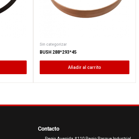
Sin categorizar
BUSH 288*293*45
Añadir al carrito
Contacto
Regio Avenida #110 Regio Parque Industrial